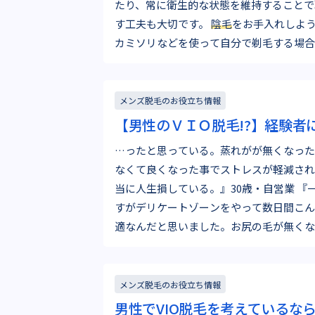
たり、常に衛生的な状態を維持することで
す工夫も大切です。
陰毛
をお手入れしよ
カミソリなどを使って自分で剃毛する場合
く…
メンズ脱毛のお役立ち情報
【男性のＶＩＯ脱毛!?】経験者
…ったと思っている。蒸れがが無くなった
なくて良くなった事でストレスが軽減され
当に人生損している。』30歳・自営業 『一回しかやってないので
すがデリケートゾーンをやって数日間こん
適なんだと思いました。お尻の毛が無くな
シュレットを使った感触…
メンズ脱毛のお役立ち情報
男性でVIO脱毛を考えているな