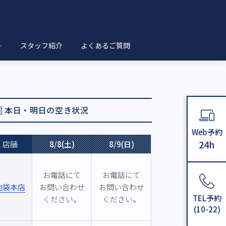
から徒歩5分以内
s Wax
スタッフ紹介
よくあるご質問
本日・明日の空き状況
Web予約
24h
店舗
8/8(土)
8/9(日)
お電話にて
お電話にて
池袋本店
お問い合わせ
お問い合わせ
TEL予約
ください。
ください。
(10-22)