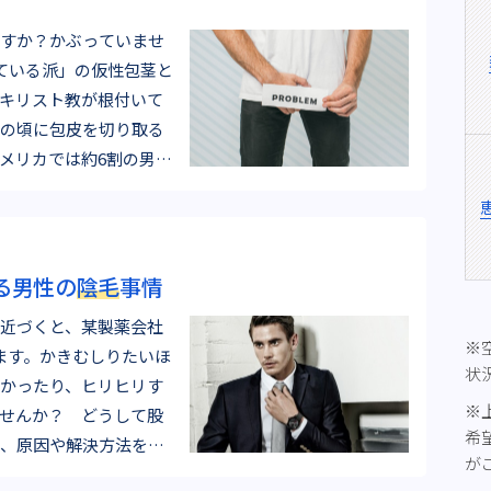
すか？かぶっていませ
ている派」の仮性包茎と
キリスト教が根付いて
の頃に包皮を切り取る
メリカでは約6割の男性
る男性の
陰毛
事情
近づくと、某製薬会社
※
ます。かきむしりたいほ
状
かったり、ヒリヒリす
※
せんか？ どうして股
希
、原因や解決方法をご
が