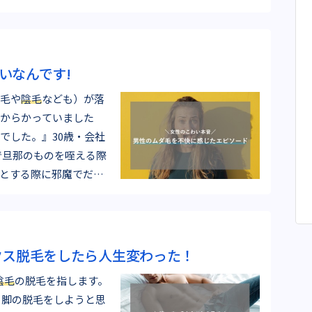
いなんです!
毛や
陰毛
なども）が落
からかっていました
でした。』30歳・会社
とする際に邪魔でだん
クス脱毛をしたら人生変わった！
陰毛
の脱毛を指します。
思