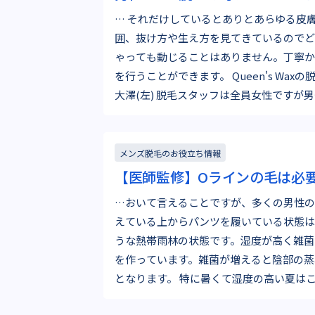
… それだけしているとありとあらゆる皮
囲、抜け方や生え方を見てきているのでど
ゃっても動じることはありません。丁寧か
を行うことができます。 Queen's Waxの脱毛スタッフ高橋(右)と
大澤(左) 脱毛スタッフは全員女性です
メンズ脱毛のお役立ち情報
【医師監修】Oラインの毛は必要
…おいて言えることですが、多くの男性の
えている上からパンツを履いている状態は
うな熱帯雨林の状態です。湿度が高く雑菌
を作っています。雑菌が増えると陰部の蒸
となります。 特に暑くて湿度の高い夏はこれらの症状に悩まされ
ている男性も多いのではな…