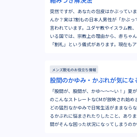
絡みつき解決法
突然ですが、あなたの包皮はかぶっていま
んか？実は7割もの日本人男性が「かぶっ
言われています。ユダヤ教やイスラム教、
いる国では、宗教上の理由から、赤ちゃん
「割礼」という儀式があります。現在もア
が受けているといわれますが…
メンズ脱毛のお役立ち情報
股間のかゆみ・かぶれが気にな
「股間が、股間が、かゆ～～～い！」夏が
のこんなストレートなCMが放映され始め
どの猛烈なかゆみで日常生活がままならな
るかぶれに悩まされたりしたこと、ありま
間がそんな困った状況になってしまうのか
説明します。 股間・デ…