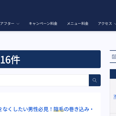
Queen’s Wax(クイーンズワックス)東京の新宿/池袋/恵比寿駅
ワックス脱毛専門サロン Queen'
ーアフター
キャンペーン料金
メニュー料金
アクセス
16件
をなくしたい男性必見！
陰毛
の巻き込み・