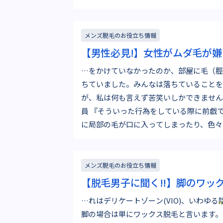
ートものあ…
メンズ脱毛のお役立ち情報
【男性必見!】女性がムダ毛が嫌
…をかけていなかったのか、部屋に毛（脛
ちていました。みんなは落ちていることを
が、私は何も言えず苦笑いしかできません
員 『そういった行為をしている際に前戯で旦那のものを咥える際
に局部の毛が口に入ってしまったり、色々
だんとそういった行為自体…
メンズ脱毛のお役立ち情報
【脱毛男子に聞く!!】脚のワッ
…れはデリケートゾーン(VIO)、いわゆる
脚の場合は単にワックス脱毛と言います。 脚の脱毛をしようと