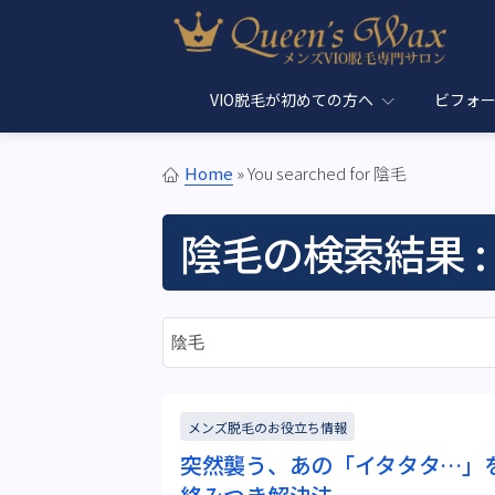
Skip to content
メンズブラジリアンワックス＆光VIO脱毛サロン
東京メンズブラジリアン
VIO脱毛が初めての方へ
ビフォ
Home
»
You searched for 陰毛
陰毛
の検索結果 : 
サイト内検索
メンズ脱毛のお役立ち情報
突然襲う、あの「イタタタ…」