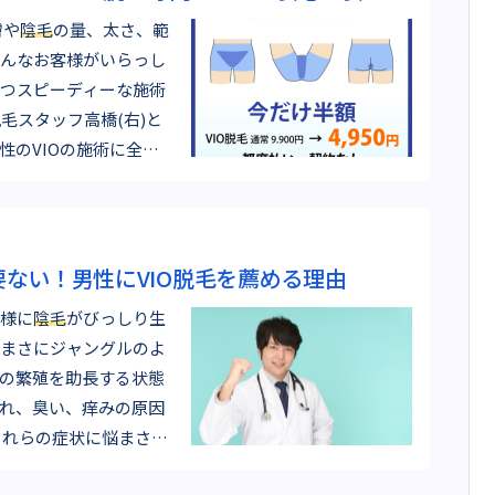
膚や
陰毛
の量、太さ、範
んなお客様がいらっし
つスピーディーな施術
が男性のVIOの施術に全…
ない！男性にVIO脱毛を薦める理由
様に
陰毛
がびっしり生
まさにジャングルのよ
の繁殖を助長する状態
れ、臭い、痒みの原因