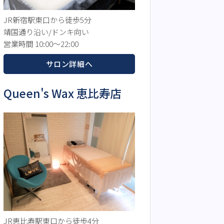
JR新宿駅東口から徒歩5分
靖国通り沿い/ドンキ向い
営業時間 10:00～22:00
サロン詳細へ
Queen's Wax 恵比寿店
JR恵比寿駅東口から徒歩4分