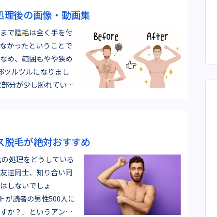
処理後の画像・動画集
まで
陰毛
は全く手を付
なかったということで
なめ、範囲もやや狭め
全部ツルツルになりまし
ス脱毛が絶対おすすめ
毛
の処理をどうしている
友達同士、知り合い同
はしないでしょ
トが読者の男性500人に
すか？」というアンケ