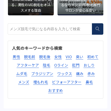
気
る、男性のVIO脱毛をオス
るならメンズVIO脱毛専門
スメする理由
サロンが安心＆安い
サイト内検索
人気のキーワードから検索
男性
脱毛前
脱毛後
女性
VIO
臭い
初めて
アフターケア
陰毛
Oライン
肛門
おしり
ムダ毛
ブラジリアン
ワックス
痛み
赤み
メンズ
埋もれ毛
ビフォーアフター
鼻毛
おすすめ