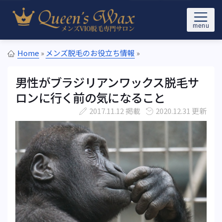
Skip to content
メンズブラジリアンワックス＆光VIO脱毛サロンQueen’s Wax(ク
東京メンズブラジリアンワック
イーンズワックス)東京の新宿/池袋/恵比寿駅から徒歩5分以内
Home
»
メンズ脱毛のお役立ち情報
»
ス脱毛専門サロン Queen's
男性がブラジリアンワックス脱毛サ
Wax
ロンに行く前の気になること
2017.11.12 掲載
2020.12.31 更新