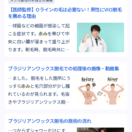
が高まります。 陰部をきちんと
【医師監修】Oラインの毛は必要ない！男性にVIO脱毛
洗浄して清潔に保つことで予防
を薦める理由
することができます。蒸れが原
…球菌などの細菌が感染して起
因となることもあるので通気性
こる症状です。
赤み
を帯びて中
をよくし、なるべく乾燥した状
央に白い膿が溜まって盛り上が
態でい…
ります。剃毛時、脱毛時共に起
こりうる症状です。 予防策とし
ては施術部位を清潔にするこ
ブラジリアンワックス脱毛での処理後の画像・動画集
と、脱毛後は皮膚を冷やし早い
…ました。 脱毛をした箇所にう
段階で毛穴を閉じることです。
っすら
赤み
と毛穴部分が少し腫
もし毛嚢炎ができてしまった場
れているのが見られます。毛抜
合は放置していても完治するこ
きやブラジリアンワックス脱毛
とも多いですが、痛みが深刻な
のように毛を物理的に根元から
場合や炎…
抜く作業をすると毛に栄養素を
ブラジリアンワックス脱毛の施術の流れ
与えている毛母細胞や毛細血管
…つからずシャワーだけにす