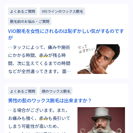
があるためおすすめしません。
よくあるご質問
VIOラインのワックス脱毛
・体調のコンディション ワック
脱毛前のお悩み・ご質問
ス脱毛は健康状態が万全のひと
VIO脱毛を女性にされるのは恥ずかしい気がするのです
でも脱毛する際の痛みを強く感
が
じたり、施術後の
赤み
や毛穴の
…タッフによって、痛みや施術
盛り上がりなどの炎症を引き…
にかかる時間、
赤み
が残る時
間、次に生えてくるまでの時間
などが全然違ってきます。 面と
向かって口に出して言われなく
ても『なんか、この子の施術は
よくあるご質問
顔のワックス脱毛
違うんだよなぁ』とか思われる
男性の髭のワックス脱毛は出来ますか？
のが一番の恐怖でもあります。
…る場合がございます。また、
ですので、意外とスタッフは真
お痛みも強く、
赤み
も長引いて
剣にブラジリアンワックスの施
しまう可能性が高いため、
術をしているということを覚え