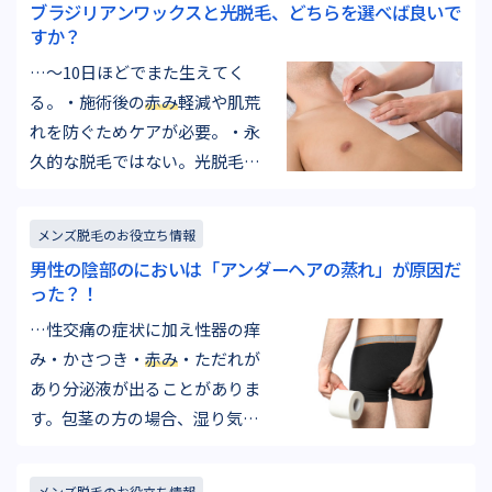
ブラジリアンワックスと光脱毛、どちらを選べば良いで
きない可能性もあるので注意が
すか？
必要です。また、剃刀負けなど
…～10日ほどでまた生えてく
でお肌が傷ついてしまった場…
る。・施術後の
赤み
軽減や肌荒
れを防ぐためケアが必要。・永
久的な脱毛ではない。光脱毛・
繰り返し照射すると、毛が細く
薄くなりほとんど目立たなくな
メンズ脱毛のお役立ち情報
る。・比較的痛みは弱い。(輪ゴ
男性の陰部のにおいは「アンダーヘアの蒸れ」が原因だ
ムで弾かれる程度)・所要時間が
った？！
短い。(Wax脱毛と比べると)・比
…性交痛の症状に加え性器の痒
較的肌へのダメージが少な
み・かさつき・
赤み
・ただれが
い。・事前に剃毛処理をする手
あり分泌液が出ることがありま
間がある…
す。包茎の方の場合、湿り気が
あり雑菌が溜まりやすいので、
包茎でない方に比べ感染リスク
メンズ脱毛のお役立ち情報