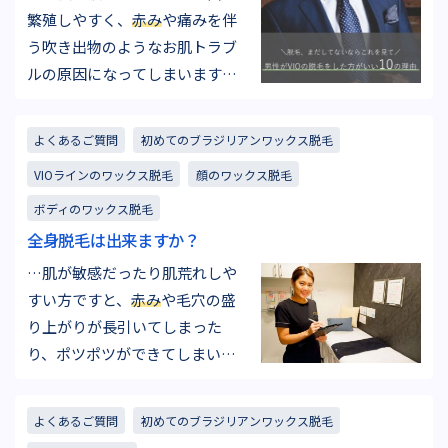
ダ毛なのです。 みんなのアンダ
繁殖しやすく、
赤み
や痛みを伴
ーヘア処理事情 しかし、なか
う吹き出物のようなお肌トラブ
な…
ルの原因になってしまいます。
⑧日常生活の利便性がアップ
「毛の巻き込み」は男性特有の
よくあるご質問
初めてのブラジリアンワックス脱毛
悩みです。VIOの脱毛をすること
VIOラインのワックス脱毛
顔のワックス脱毛
で皮に毛が挟まったりチャック
に巻き込まれたりといった痛み
ボディのワックス脱毛
やストレスが軽減されます。 ま
全身脱毛は出来ますか？
た、VIOの太く縮れている毛が
…肌が敏感だったり肌荒れしや
部…
すい方ですと、
赤み
や毛穴の盛
り上がりが長引いてしまった
り、ポツポツができてしまい治
りにくい可能性があるので、当
店ではシェービング処理を推奨
よくあるご質問
初めてのブラジリアンワックス脱毛
しています。ワックスでの脱毛