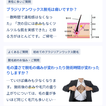
男性に多いご質問
をご希望される方は、誓約書の
ブラジリアンワックス脱毛は痛いですか？
記入を頂ければワックス脱毛が
可能になります。その際は、し
…数時間で違和感はなくなっ
っかりワックス脱毛とシェービ
た」「次の日には
赤み
もなくツ
ング処理の違いに…
ルツルな肌を実感できた」と仰
る方がほとんどです。 ご帰宅後
に冷やしたタオルやタオルに包
んだ保冷剤をあてるなどして脱
よくあるご質問
初めてのブラジリアンワックス脱毛
毛部分を冷やすと治りが早く、
脱毛前のお悩み・ご質問
お肌が整います。もしも2日経っ
毛の濃さで脱毛の痛みが変わったり施術時間が変わった
てもヒリヒリしたような痛みが
りしますか？
続く場合は施術したサロンに連
…ていけば痛みも少なくなりま
絡して相談するようにしましょ
す。 施術後の
赤み
や毛穴の盛り
う。 …
上がりについては、毛の量が多
いほど同じく毛穴も多いという
ことなので、
赤み
、毛穴の盛り