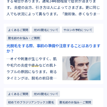
する場合があります。通常24時間程度で症状が治まりま
す。 炎症の出方、引き方は人によってさまざま。更に同じ
人でも状況によって異なります。 「施術後、赤くなります
か。」「腫れたり火照ったりしますか？」というご質問は
施術前のカウンセリングや、ご予約のお電話…
よくあるご質問
光VIO脱毛について
サロンの予約について
脱毛前のお悩み・ご質問
光脱毛をする際、事前の準備や注意することはあります
か？
…オイや刺激が生じやすく、肌
や毛穴の炎症や
赤み
などの肌ト
ラブルの原因になります。 剃る
タイミングは、脱毛の前日夜ま
たは当日の朝に電気シェーバー
などで優しく剃るのがおすすめ
よくあるご質問
光VIO脱毛について
です。２～３日前に剃ってしま
初めてのブラジリアンワックス脱毛
脱毛前のお悩み・ご質問
うと、毛が伸びてしまい照射で