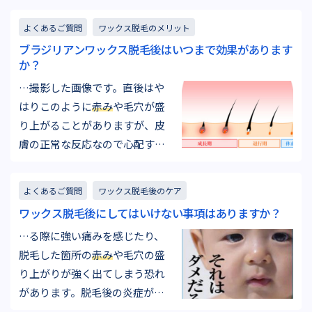
上がりを強く感じてしまう場合
よくあるご質問
ワックス脱毛のメリット
がございます。 そのお客様に合
ブラジリアンワックス脱毛後はいつまで効果があります
った施術方法で進めていきます
か？
ので、お痛みがお辛いようであ
…撮影した画像です。直後はや
ればお気軽にスタッフにお伝え
はりこのように
赤み
や毛穴が盛
ください！！ 毛の濃い方こそワ
り上がることがありますが、皮
ックス脱…
膚の正常な反応なので心配する
必要はありません。お肌が白い
お客様でしたので少し
赤み
は目
よくあるご質問
ワックス脱毛後のケア
立っているように感じますが、
ワックス脱毛後にしてはいけない事項はありますか？
平均的な
赤み
の出方です。 内も
…る際に強い痛みを感じたり、
も部分の毛も個人的には気にな
脱毛した箇所の
赤み
や毛穴の盛
りましたが、今回はVIOの施術だ
り上がりが強く出てしまう恐れ
けをご希望でしたので、内もも
があります。脱毛後の炎症が通
部…
常よりも長引いてしまう可能性