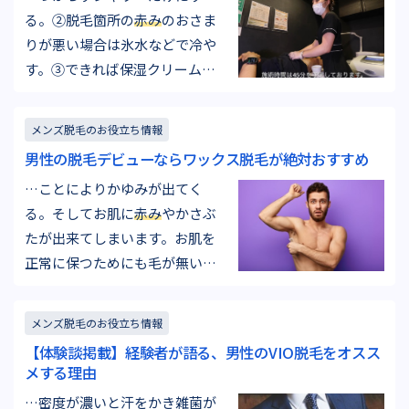
と毛を切り離すためこのような
る。②脱毛箇所の
赤み
のおさま
現象が起こります。その後、1日
りが悪い場合は氷水などで冷や
程度で通常のお肌の状態に戻り
す。③できれば保湿クリームな
ます。
赤み
の引きが悪い場合、
どで施術箇所を保湿し感想を防
早く…
ぐ。 お会計は現金、クレジット
メンズ脱毛のお役立ち情報
カード、Queen's Wax Pay をお
男性の脱毛デビューならワックス脱毛が絶対おすすめ
選びいただけます。 7. お帰り エ
…ことによりかゆみが出てく
レベーター前までお見送りいた
る。そしてお肌に
赤み
やかさぶ
します。ありがとうござい…
たが出来てしまいます。お肌を
正常に保つためにも毛が無い方
が良いといえます。昔は体の体
温を逃がさない役割や雑菌が直
メンズ脱毛のお役立ち情報
接体内に入らないようにする役
【体験談掲載】経験者が語る、男性のVIO脱毛をオスス
割があった体毛ですが現代では
メする理由
ほとんどの毛がいらない毛＝ム
…密度が濃いと汗をかき雑菌が