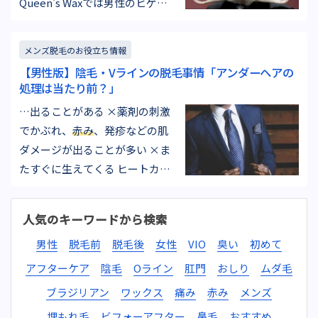
Queen's Waxでは男性のヒゲの
ておいていただ…
施術は原則お断りしておりま
す。 じゃぁ例外があるの？ そう
メンズ脱毛のお役立ち情報
です。お受けする場合も０では
【男性版】陰毛・Vラインの脱毛事情「アンダーヘアの
ありません。どのような時にお
処理は当たり前？」
受けするかと言いますと、レー
…出ることがある ×薬剤の刺激
ザー脱毛やフラッシュ脱毛を既
でかぶれ、
赤み
、発疹などの肌
に完了されているお客様で太い
ダメージが出ることが多い ×ま
毛がま…
たすぐに生えてくる ヒートカッ
ター ○長さをある程度調節でき
る ○電源を入れるだけですぐ処
人気のキーワードから検索
理できる ○肌に直接触れないの
男性
脱毛前
脱毛後
女性
VIO
臭い
初めて
で安全(火傷には要注意） ×また
すぐに生えてくる ×根元からな
アフターケア
陰毛
Oライン
肛門
おしり
ムダ毛
くせず、数ミリは必ず残る…
ブラジリアン
ワックス
痛み
赤み
メンズ
埋もれ毛
ビフォーアフター
鼻毛
おすすめ