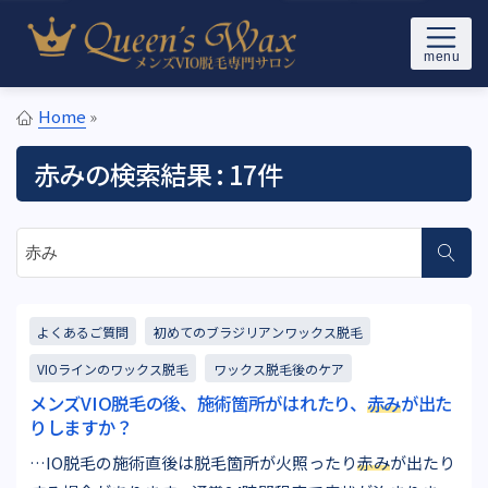
Skip to content
メンズブラジリアンワックス＆光VIO脱毛サロンQueen’s Wax(ク
東京メンズブラジリアンワック
イーンズワックス)東京の新宿/池袋/恵比寿駅から徒歩5分以内
Home
»
ス脱毛専門サロン Queen's
赤み
の検索結果 : 17件
Wax
サイト内検索
よくあるご質問
初めてのブラジリアンワックス脱毛
VIOラインのワックス脱毛
ワックス脱毛後のケア
メンズVIO脱毛の後、施術箇所がはれたり、
赤み
が出た
りしますか？
…IO脱毛の施術直後は脱毛箇所が火照ったり
赤み
が出たり