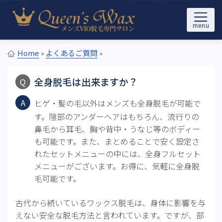
Skip to content
メンズブラジリアンワックス＆光VIO脱毛サロンQueen’s Wax(ク
東京メンズブラジリアンワック
イーンズワックス)東京の新宿/池袋/恵比寿駅から徒歩5分以内
Home
»
よくあるご質問
»
ス脱毛専門サロン Queen's
全身脱毛は出来ますか？
Wax
ヒゲ・髪の毛以外はメンズも全身脱毛が可能で
す。陰部のアンダーヘアはもちろん、流行りの
鼻毛から耳毛、胸や背中・うなじ等のボディー
も可能です。また、まとめることで安く設定さ
れたセットメニューの中には、全身フルセット
メニューがございます。お得に、気軽に全身脱
毛可能です。
古代から続いているワックス脱毛は、身体に影響を与
えない安全な脱毛方法と言われています。ですが、部