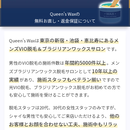
Queen's Waxの
無料お直し・返金保証について
東京の新宿・池袋・恵比寿にあるメ
Queen’s Waxは
ンズVIO脱毛＆ブラジリアンワックスサロン
です。
年間約5000件以上
男性のVIO脱毛の施術件数は
。メン
10年以上の
ズブラジリアンワックス脱毛サロンとして
実績
施術スタッフもベテラン揃い
があり、
ですので
光VIO脱毛、ブラジリアンワックス脱毛がお初めての方で
も安心して施術を受けることができます。
脱毛スタッフは20代、30代の女性スタッフのみですが、
他の
シャイな男性でも安心してご来店いただけるよう、
お客様とお顔を合わせない工夫、施術中もリラッ