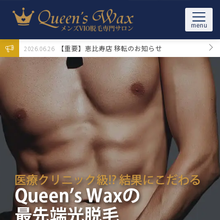
Skip to content
メンズブラジリアンワックス＆光VIO脱毛サロンQueen’s Wax(ク
東京メンズブラジリアンワック
【重要】恵比寿店 移転のお知らせ
2026.06.26
イーンズワックス)東京の新宿/池袋/恵比寿駅から徒歩5分以内
1週間無料お直し保証について
ス脱毛専門サロン Queen's
2021.06.01
Wax