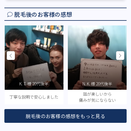
脱毛後のお客様の感想
. T. 様 20代後半
N. K. 様 20代後半
B. 
話が楽しいから
あっ
説明で
安心しました
痛みが気にならない
終わ
脱毛後のお客様の感想をもっと見る