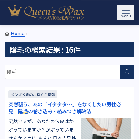
Skip to content
メンズブラジリアンワックス＆光VIO脱毛サロンQueen’s Wax(ク
東京メンズブラジリアンワック
イーンズワックス)東京の新宿/池袋/恵比寿駅から徒歩5分以内
Home
»
ス脱毛専門サロン Queen's
陰毛
の検索結果 : 16件
Wax
サイト内検索
メンズ脱毛のお役立ち情報
突然襲う、あの「イタタタ…」をなくしたい男性必
見！
陰毛
の巻き込み・絡みつき解決法
突然ですが、あなたの包皮はか
ぶっていますか？かぶっていま
せんか？実は7割もの日本人男性