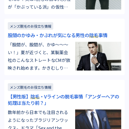
が「かぶっている派」の仮性包
茎と言われています。ユダヤ教
やイスラム教、キリスト教が根
メンズ脱毛のお役立ち情報
付いている国では、宗教上の理
股間のかゆみ・かぶれが気になる男性の
陰毛
事情
由から、赤ちゃんの頃に包皮を
「股間が、股間が、かゆ～～～
切り取る「割礼」という儀式が
い！」夏が近づくと、某製薬会
あります。現在もアメリカでは
社のこんなストレートなCMが放
約6割の男性が受けているといわ
映され始めます。かきむしりた
れますが…
いほどの猛烈なかゆみで日常生
活がままならなかったり、ヒリ
メンズ脱毛のお役立ち情報
ヒリするかぶれに悩まされたり
【男性版】
陰毛
・Vラインの脱毛事情「アンダーヘアの
したこと、ありませんか？ ど
処理は当たり前？」
うして股間がそんな困った状況
数年前から日本でも注目される
になってしまうのか、原因や解
ようになったブラジリアンワッ
決方法をご説明します。 股間・
クス。ドラマ「Sex and the