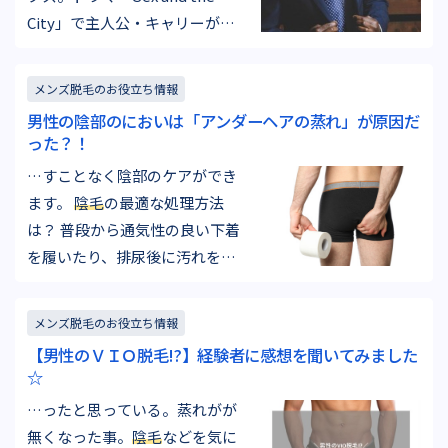
デ…
City」で主人公・キャリーが施
術を受けるシーンが話題になり
ました。しかしアンダーヘアの
メンズ脱毛のお役立ち情報
脱毛をするのは女性だけではあ
男性の陰部のにおいは「アンダーヘアの蒸れ」が原因だ
りません。実は多くのスポーツ
った？！
選手を始め、男性も脱毛をする
…すことなく陰部のケアができ
時代になってきているのです。
ます。
陰毛
の最適な処理方法
ひとえに脱毛と言っ…
は？ 普段から通気性の良い下着
を履いたり、排尿後に汚れを拭
き取ったり、常に衛生的な状態
を維持することで恥垢が溜まる
メンズ脱毛のお役立ち情報
のを減らす工夫も大切です。
陰
【男性のＶＩＯ脱毛!?】経験者に感想を聞いてみました
毛
をお手入れしようと思った場
☆
合、自分でカミソリなどを使っ
…ったと思っている。蒸れがが
て自分で剃毛する場合と、脱毛
無くなった事。
陰毛
などを気に
サロンに行く…