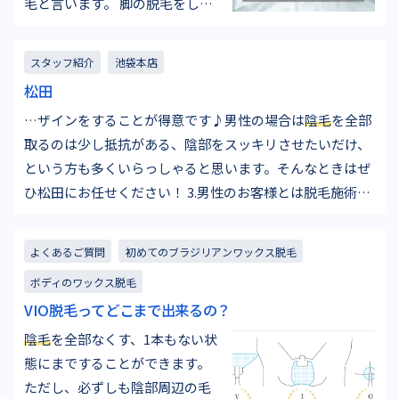
毛と言います。 脚の脱毛をしよ
うと思ったきっかけは？ 『自分
の足を見て毛の一本一本が長
スタッフ紹介
池袋本店
く、何となく汚いと感じていま
松田
した。特に半ズボンを履くたび
…ザインをすることが得意です♪男性の場合は
陰毛
を全部
に自分自身に嫌悪感を感じるよ
取るのは少し抵抗がある、陰部をスッキリさせたいだけ、
うになり、脱毛しようと思いま
という方も多くいらっしゃると思います。そんなときはぜ
した。』23歳・会社員 …
ひ松田にお任せください！ 3.男性のお客様とは脱毛施術
中、どのような会話をしますか？ 施術中はお仕事、恋愛、
趣味のお話など様々です。恋愛の相談をして頂いた…
よくあるご質問
初めてのブラジリアンワックス脱毛
ボディのワックス脱毛
VIO脱毛ってどこまで出来るの？
陰毛
を全部なくす、1本もない状
態にまですることができます。
ただし、必ずしも陰部周辺の毛