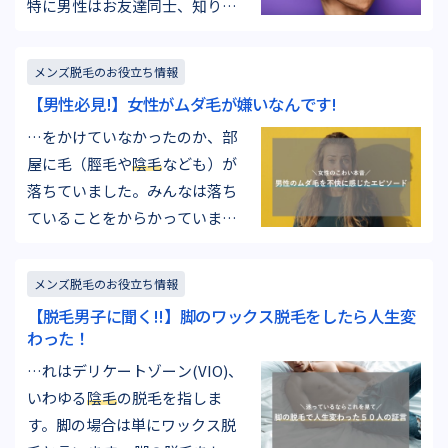
特に男性はお友達同士、知り合
き…
い同士でお互いのデリケートゾ
ーンの情報交換はしないでしょ
メンズ脱毛のお役立ち情報
う。 OTOKOMAEという男性向け
【男性必見!】女性がムダ毛が嫌いなんです!
情報サイトが読者の男性500人に
…をかけていなかったのか、部
「デリケートゾーンの毛の処理
屋に毛（脛毛や
陰毛
なども）が
はしていますか？」というアン
落ちていました。みんなは落ち
ケートものあ…
ていることをからかっていまし
たが、私は何も言えず苦笑いし
かできませんでした。』30歳・
メンズ脱毛のお役立ち情報
会社員 『そういった行為をして
【脱毛男子に聞く!!】脚のワックス脱毛をしたら人生変
いる際に前戯で旦那のものを咥
わった！
える際に局部の毛が口に入って
…れはデリケートゾーン(VIO)、
しまったり、色々とする際に邪
いわゆる
陰毛
の脱毛を指しま
魔でだんだんとそういった行為
す。脚の場合は単にワックス脱
自体…