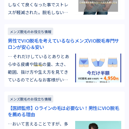
しなくて良くなった事でストレ
スが軽減された。脱毛しないの
は本当に人生損している。』30
歳・自営業 『一回しかやってな
メンズ脱毛のお役立ち情報
いのですがデリケートゾーンを
男性でVIO脱毛を考えているならメンズVIO脱毛専門サ
やって数日間こんなにも毛がな
ロンが安心＆安い
いのは快適なんだと思いまし
… それだけしているとありとあ
た。お尻の毛が無くなったこと
らゆる皮膚や
陰毛
の量、太さ、
によってウォシュレットを使っ
範囲、抜け方や生え方を見てき
た感触…
ているのでどんなお客様がいら
っしゃっても動じることはあり
ません。丁寧かつスピーディー
メンズ脱毛のお役立ち情報
な施術を行うことができます。
【医師監修】Oラインの毛は必要ない！男性にVIO脱毛
Queen's Waxの脱毛スタッフ高
を薦める理由
橋(右)と大澤(左) 脱毛スタッフは
…おいて言えることですが、多
全員女性ですが男性のVIOの施術