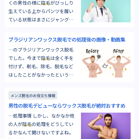
くの男性の様に
陰毛
がびっしり
に全…
生えている上からパンツを履い
ている状態はまさにジャングル
のような熱帯雨林の状態です。
湿度が高く雑菌の繁殖を助長す
ブラジリアンワックス脱毛での処理後の画像・動画集
る状態を作っています。雑菌が
…のブラジリアンワックス脱毛
増えると陰部の蒸れ、臭い、痒
でした。今まで
陰毛
は全く手を
みの原因となります。 特に暑く
付けず、剃毛、除毛、脱毛など
て湿度の高い夏はこれらの症状
はしたことがなかったというこ
に悩まされている男性も多いの
とでした。男性の平均的な毛量
ではな…
に比べてやや少なめ、範囲もや
メンズ脱毛のお役立ち情報
や狭めです。1回の施術、約40分
男性の脱毛デビューならワックス脱毛が絶対おすすめ
ほどの施術で全部ツルツルにな
…処理事情 しかし、なかなか他
りました。 脱毛をした箇所にう
の人が
陰毛
の処理をどうしてい
っすら赤みと毛穴部分が少し腫
るかなんて聞けないですよね。
れているのが見られます。毛抜