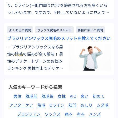
り、Oライン(＝肛門周り)だけを施術される方も多くいら
っしゃいます。ですので、何もしていないように見えても
実際はお手入れをしていたり、周りの人たちには何も言わ
ないでひそかにお手入れをしている、という方も実はいる
よくあるご質問
ワックス脱毛のメリット
男性に多いご質問
のです。…
ブラジリアンワックス脱毛のメリットを教えてください
… ブラジリアンワックスなら男
性の
陰毛
の悩みが全て解決！ 男
性のデリケートゾーンのお悩み
ランキング 男性同士でデリケー
トゾーンに関する悩みを話すこ
とはほとんどないと思います
人気のキーワードから検索
が、実は皆さん様々なお悩みを
男性
脱毛前
脱毛後
女性
VIO
臭い
初めて
お持ちです。 1位絡まるズボンの
チャックに絡まる、毛が擦れて
アフターケア
陰毛
Oライン
肛門
おしり
ムダ毛
痛い2位臭いしっかり洗ってい…
ブラジリアン
ワックス
痛み
赤み
メンズ