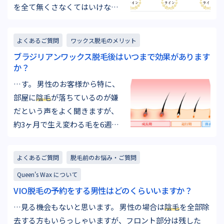
を全て無くさなくてはいけない
わけではなく、Vラインのみや、
IOのみと言う様に脱毛したい箇
よくあるご質問
ワックス脱毛のメリット
所を1部位ずつお選びいただくこ
ブラジリアンワックス脱毛後はいつまで効果があります
とも出来ます。 陰部周辺を指す
か？
VIOですが、それぞれの範囲を細
…す。 男性のお客様から特に、
かく確認していきましょう！ Vラ
部屋に
陰毛
が落ちているのが嫌
イン まずは…
だという声をよく聞きますが、
約3ヶ月で生え変わる毛を6週
間〜8週間に一度ワックスで抜く
事で自然に抜け落ちる毛はなく
よくあるご質問
脱毛前のお悩み・ご質問
なります。 そんなところも定期
Queen's Wax について
的にワックス脱毛を続けるメリ
VIO脱毛の予約をする男性はどのくらいいますか？
ットですよね。 過度な頻度の脱
毛も肌トラブルの原因に VIO脱
…見る機会もないと思います。 男性の場合は
陰毛
を全部除
毛の場…
去する方もいらっしゃいますが、フロント部分は残した