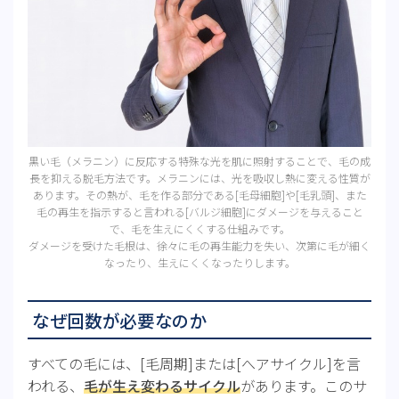
黒い毛（メラニン）に反応する特殊な光を肌に照射することで、毛の成
長を抑える脱毛方法です。メラニンには、光を吸収し熱に変える性質が
あります。その熱が、毛を作る部分である[毛母細胞]や[毛乳頭]、また
毛の再生を指示すると言われる[バルジ細胞]にダメージを与えること
で、毛を生えにくくする仕組みです。
ダメージを受けた毛根は、徐々に毛の再生能力を失い、次第に毛が細く
なったり、生えにくくなったりします。
なぜ回数が必要なのか
すべての毛には、[毛周期]または[へアサイクル]を言
われる、
毛が生え変わるサイクル
があります。このサ