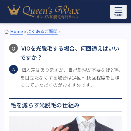
Skip to content
メンズブラジリアンワックス＆光VIO脱毛サロンQueen’s Wax(ク
東京メンズブラジリアンワック
イーンズワックス)東京の新宿/池袋/恵比寿駅から徒歩5分以内
Home
»
よくあるご質問
»
ス脱毛専門サロン Queen's
VIOを光脱毛する場合、何回通えばいい
Wax
ですか？
個人差はありますが、自己処理が不要なほど毛
を目立たなくする場合は14回～16回程度を目標
にしていただくのがおすすめです。
毛を減らす光脱毛の仕組み