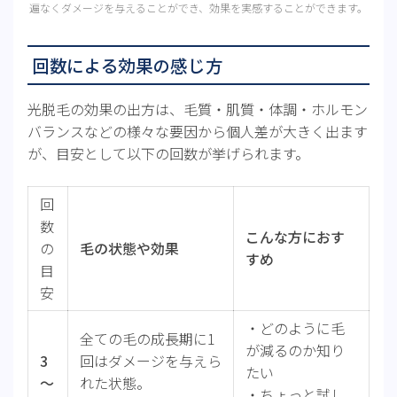
遍なくダメージを与えることができ、効果を実感することができます。
回数による効果の感じ方
光脱毛の効果の出方は、毛質・肌質・体調・ホルモン
バランスなどの様々な要因から個人差が大きく出ます
が、目安として以下の回数が挙げられます。
回
数
こんな方におす
の
毛の状態や効果
すめ
目
安
・どのように毛
全ての毛の成長期に1
が減るのか知り
3
回はダメージを与えら
たい
～
れた状態。
・ちょっと試し