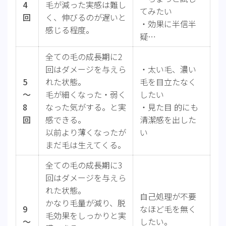
4
毛が減った実感は難し
てみたい
回
く、伸びるのが遅いと
・効果に半信半
感じる程度。
疑…
全ての毛の成長期に2
回はダメージを与えら
・太い毛、濃い
5
れた状態。
毛を目立たなく
～
毛が細くなった・弱く
したい
8
なった気がする。と実
・見た目 的にも
回
感できる。
清潔感を出した
以前より薄くなったが
い
まだ毛は生えてくる。
全ての毛の成長期に3
回はダメージを与えら
れた状態。
自己処理が不要
かなり毛量が減り、脱
9
なほど毛を無く
毛効果をしっかりと実
～
したい。